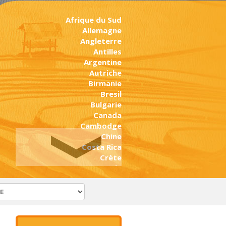
Afrique du Sud
Allemagne
Angleterre
Antilles
Argentine
Autriche
Birmanie
Bresil
Bulgarie
Canada
Cambodge
Chine
Costa Rica
Crète
Croatie
Cuba
Ecosse
Egypte
Emirats Arabes Unis
Equateur