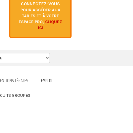
Espagne
CONNECTEZ-VOUS
Etats Unis
POUR ACCÉDER AUX
Europe Centrale
TARIFS ET À VOTRE
France
ESPACE PRO,
CLIQUEZ
ICI
Grèce
Hongrie
Hollande
Ile Maurice
Inde
Iran
Irlande
Islande
Italie
ENTIONS LÉGALES
EMPLOI
Japon
Jordanie
IRCUITS GROUPES
Madagascar
Madère
Maroc
Mexique
Monténégro
Moyen Orient